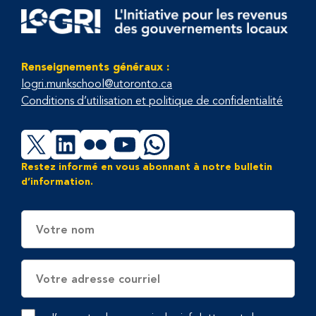
Renseignements généraux :
logri.munkschool@utoronto.ca
Conditions d’utilisation et politique de confidentialité
X
LinkedIn
Flickr
YouTube
WhatsApp
Restez informé en vous abonnant à notre bulletin
d’information.
Nom
Adresse
électronique