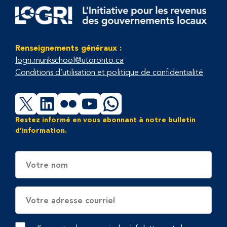
Renseignements généraux :
logri.munkschool@utoronto.ca
Conditions d’utilisation et politique de confidentialité
X
LinkedIn
Flickr
YouTube
WhatsApp
Restez informé en vous abonnant à notre bulletin
d’information.
Nom
Adresse
électronique