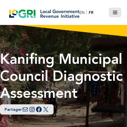
Passer
le
EN
FR
Menu
contenu
Kanifing Municipal
Council Diagnostic
Assessment
Partager
Courriel
Instagram
Facebook
Twitter