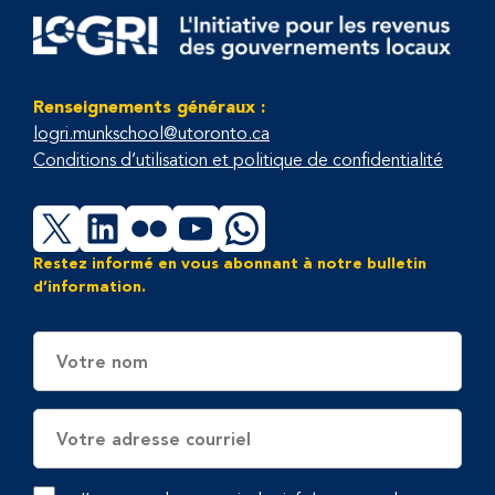
Renseignements généraux :
logri.munkschool@utoronto.ca
Conditions d’utilisation et politique de confidentialité
X
LinkedIn
Flickr
YouTube
WhatsApp
Restez informé en vous abonnant à notre bulletin
d’information.
Nom
Adresse
électronique