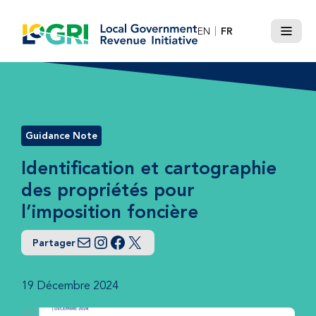
Passer
le
EN
FR
Menu
contenu
Guidance Note
Identification et cartographie
des propriétés pour
l’imposition foncière
Partager
Courriel
Instagram
Facebook
Twitter
19 Décembre 2024